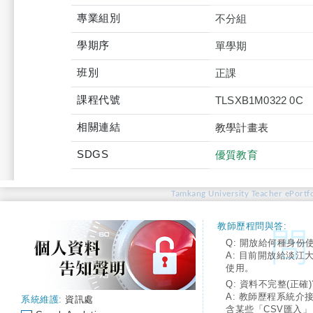
專業組別
不分組
學期序
單學期
班別
正課
課程代號
TLSXB1M0322 0C
相關連結
教學計畫表
SDGS
優質教育
Tamkang University Teacher ePortfo
教師歷程問與答:
Q: 開放給何種身份
A: 目前開放給淡江
使用。
Q: 資料不完整(正確)
A: 教師歷程系統介
系統維護:
資訊處
含某些「CSV匯入