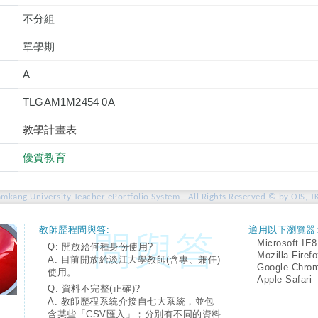
不分組
單學期
A
TLGAM1M2454 0A
教學計畫表
優質教育
amkang University Teacher ePortfolio System - All Rights Reserved © by OIS, T
教師歷程問與答:
適用以下瀏覽器
Microsoft IE8
Q: 開放給何種身份使用?
Mozilla Firef
A: 目前開放給淡江大學教師(含專、兼任)
Google Chro
使用。
Apple Safari
Q: 資料不完整(正確)?
A: 教師歷程系統介接自七大系統，並包
含某些「CSV匯入」；分別有不同的資料