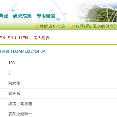
教師資料查詢
各院(系) 現任教師查
N, SHUI-LIEN
個人網頁
 TLGAM1M2454 0A
108
2
陳水蓮
管科系
網路行銷專題
管科企經碩一