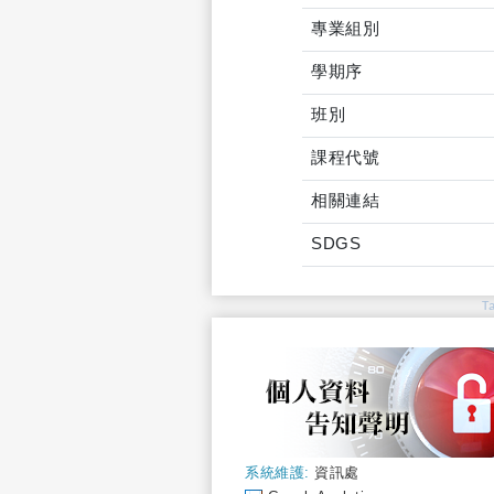
專業組別
學期序
班別
課程代號
相關連結
SDGS
T
系統維護:
資訊處