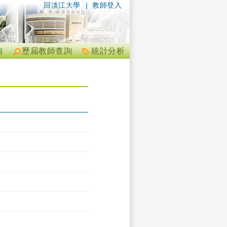
回淡江大學
|
教師登入
詢
歷屆教師查詢
統計分析