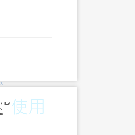
KU
:
 / IE9
ox
me