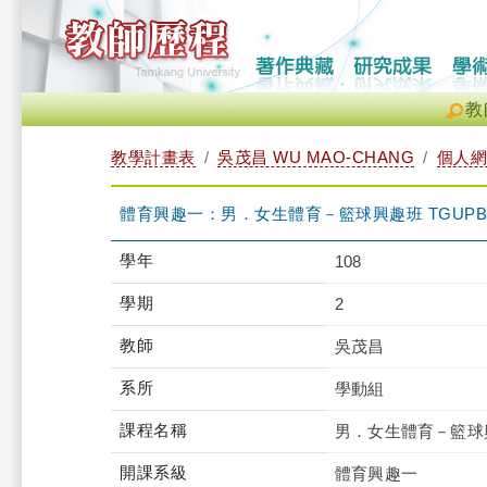
教
教學計畫表
吳茂昌 WU MAO-CHANG
個人網
體育興趣一：男．女生體育－籃球興趣班 TGUPB1T
學年
108
學期
2
教師
吳茂昌
系所
學動組
課程名稱
男．女生體育－籃球
開課系級
體育興趣一