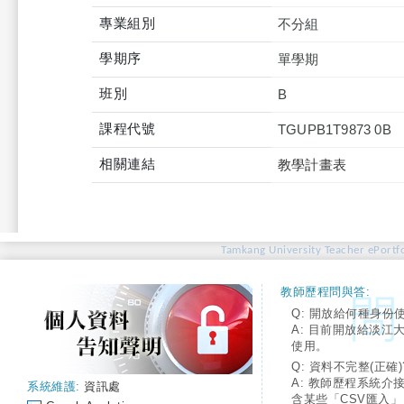
專業組別
不分組
學期序
單學期
班別
B
課程代號
TGUPB1T9873 0B
相關連結
教學計畫表
Tamkang University Teacher ePortfo
教師歷程問與答:
Q: 開放給何種身份
A: 目前開放給淡江
使用。
Q: 資料不完整(正確)
A: 教師歷程系統介
系統維護:
資訊處
含某些「CSV匯入