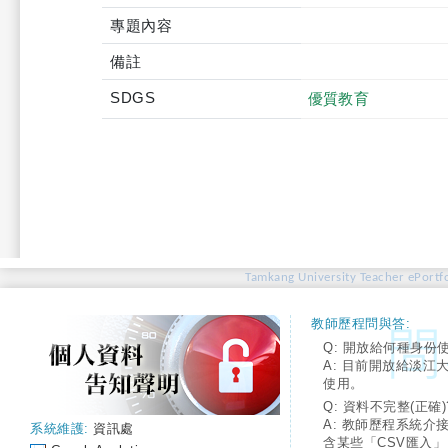
專題內容
備註
SDGS
優質教育
Tamkang University Teacher ePortfo
教師歷程問與答:
Q: 開放給何種身份
A: 目前開放給淡江
使用。
Q: 資料不完整(正確)
A: 教師歷程系統介
系統維護:
資訊處
含某些「CSV匯入