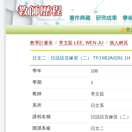
教
教學計畫表
李文茹 LEE, WEN-JU
個人網頁
日文二：日語語言練習（二） TFJXB2A0261 1H
學年
108
學期
1
教師
李文茹
系所
日文系
課程名稱
日語語言練習（二）
開課系級
日文二