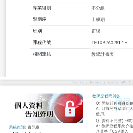
專業組別
不分組
學期序
上學期
班別
正課
課程代號
TFJXB2A0261 1H
相關連結
教學計畫表
Tamkang University Teacher ePortfo
教師歷程問與答:
Q: 開放給何種身份
A: 目前開放給淡江
使用。
Q: 資料不完整(正確)
A: 教師歷程系統介
系統維護:
資訊處
含某些「CSV匯入