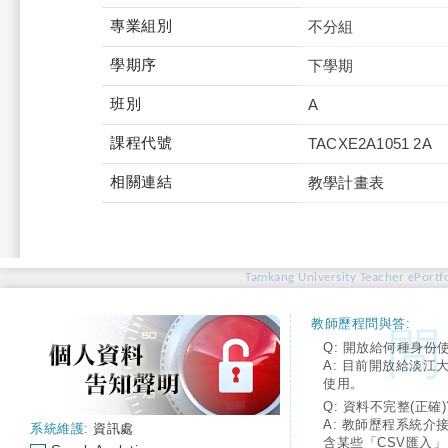
專業組別
不分組
學期序
下學期
班別
A
課程代號
TACXE2A1051 2A
相關連結
教學計畫表
Tamkang University Teacher ePortfo
教師歷程問與答:
Q: 開放給何種身份
A: 目前開放給淡江
使用。
Q: 資料不完整(正確)
A: 教師歷程系統介
系統維護:
資訊處
含某些「CSV匯入