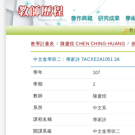
教
教學計畫表
陳慶煌 CHEN CHING-HUANG
中文進學班二：專家詩 TACXE2A1051 2A
學年
107
學期
2
教師
陳慶煌
系所
中文系
課程名稱
專家詩
開課系級
中文進學班二