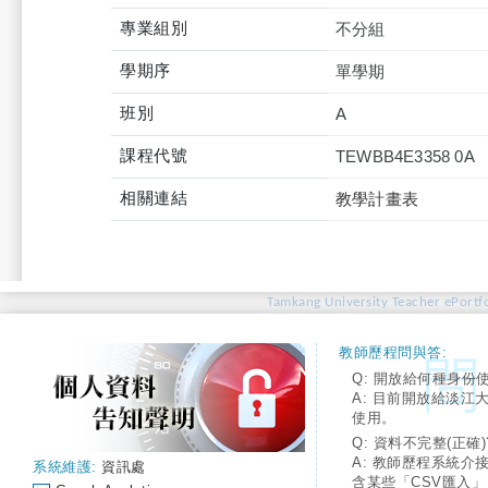
專業組別
不分組
學期序
單學期
班別
A
課程代號
TEWBB4E3358 0A
相關連結
教學計畫表
Tamkang University Teacher ePortfo
教師歷程問與答:
Q: 開放給何種身份
A: 目前開放給淡江
使用。
Q: 資料不完整(正確)
A: 教師歷程系統介
系統維護:
資訊處
含某些「CSV匯入