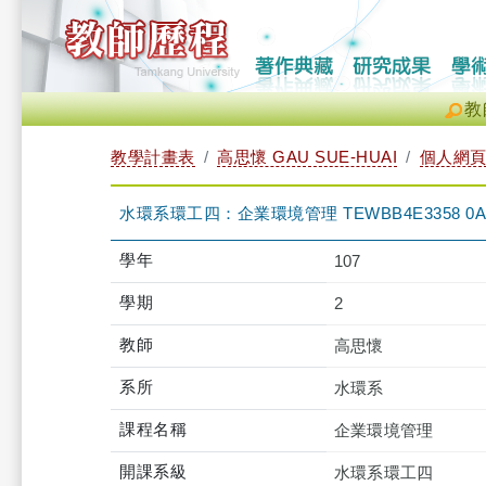
教
教學計畫表
高思懷 GAU SUE-HUAI
個人網
水環系環工四：企業環境管理 TEWBB4E3358 0A
學年
107
學期
2
教師
高思懷
系所
水環系
課程名稱
企業環境管理
開課系級
水環系環工四