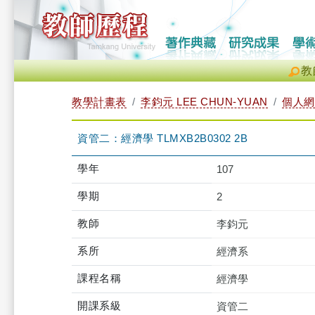
教
教學計畫表
李鈞元 LEE CHUN-YUAN
個人網
資管二：經濟學 TLMXB2B0302 2B
學年
107
學期
2
教師
李鈞元
系所
經濟系
課程名稱
經濟學
開課系級
資管二