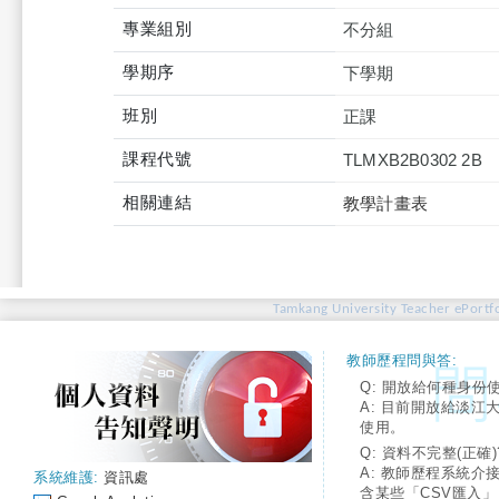
專業組別
不分組
學期序
下學期
班別
正課
課程代號
TLMXB2B0302 2B
相關連結
教學計畫表
Tamkang University Teacher ePortfo
教師歷程問與答:
Q: 開放給何種身份
A: 目前開放給淡江
使用。
Q: 資料不完整(正確)
A: 教師歷程系統介
系統維護:
資訊處
含某些「CSV匯入