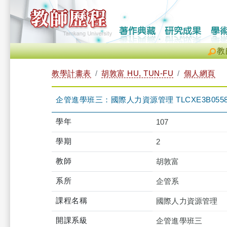
教
教學計畫表
胡敦富 HU, TUN-FU
個人網頁
企管進學班三：國際人力資源管理 TLCXE3B0558
學年
107
學期
2
教師
胡敦富
系所
企管系
課程名稱
國際人力資源管理
開課系級
企管進學班三