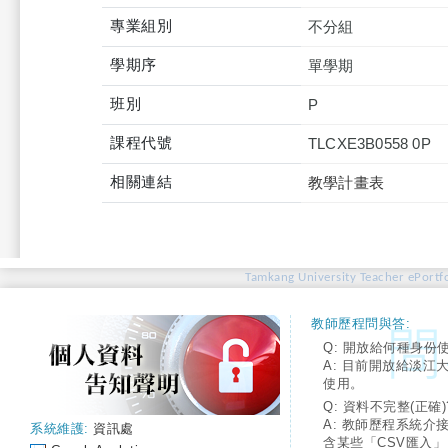
專業組別
不分組
學期序
單學期
班別
P
課程代號
TLCXE3B0558 0P
相關連結
教學計畫表
Tamkang University Teacher ePortfo
教師歷程問與答:
Q: 開放給何種身份
A: 目前開放給淡江
使用。
Q: 資料不完整(正確)
A: 教師歷程系統介
系統維護:
資訊處
含某些「CSV匯入