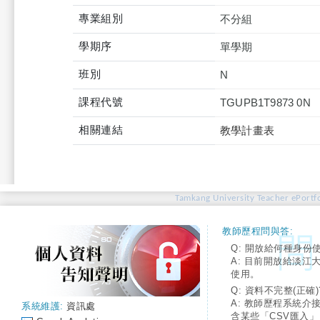
專業組別
不分組
學期序
單學期
班別
N
課程代號
TGUPB1T9873 0N
相關連結
教學計畫表
Tamkang University Teacher ePortfo
教師歷程問與答:
Q: 開放給何種身份
A: 目前開放給淡江
使用。
Q: 資料不完整(正確)
A: 教師歷程系統介
系統維護:
資訊處
含某些「CSV匯入