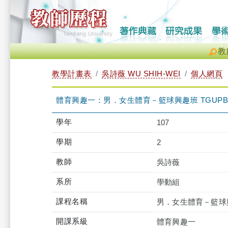
教
教學計畫表
吳詩薇 WU SHIH-WEI
個人網頁
體育興趣一：男．女生體育－籃球興趣班 TGUPB1T
學年
107
學期
2
教師
吳詩薇
系所
學動組
課程名稱
男．女生體育－籃球
開課系級
體育興趣一