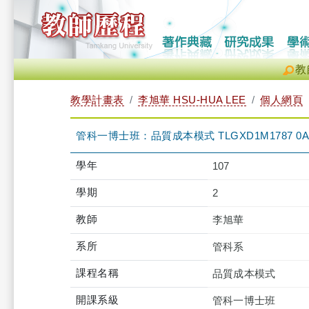
教
教學計畫表
李旭華 HSU-HUA LEE
個人網頁
管科一博士班：品質成本模式 TLGXD1M1787 0A
學年
107
學期
2
教師
李旭華
系所
管科系
課程名稱
品質成本模式
開課系級
管科一博士班