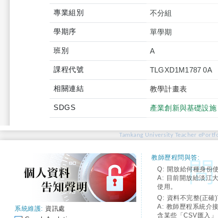
專業組別
不分組
學期序
單學期
班別
A
課程代號
TLGXD1M1787 0A
相關連結
教學計畫表
SDGS
產業創新與基礎設施
Tamkang University Teacher ePortfo
教師歷程問與答:
Q: 開放給何種身份
A: 目前開放給淡江
使用。
Q: 資料不完整(正確)
A: 教師歷程系統介
系統維護:
資訊處
含某些「CSV匯入