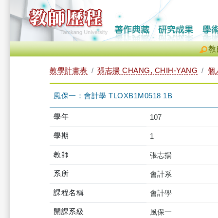
教
教學計畫表
張志揚 CHANG, CHIH-YANG
個
風保一：會計學 TLOXB1M0518 1B
學年
107
學期
1
教師
張志揚
系所
會計系
課程名稱
會計學
開課系級
風保一