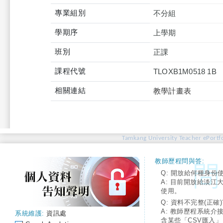
專業組別
不分組
學期序
上學期
班別
正課
課程代號
TLOXB1M0518 1B
相關連結
教學計畫表
Tamkang University Teacher ePortfo
教師歷程問與答:
Q: 開放給何種身份
A: 目前開放給淡江
使用。
Q: 資料不完整(正確)
A: 教師歷程系統介
系統維護:
資訊處
含某些「CSV匯入