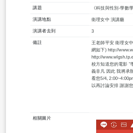
講題
《科技與性別-學數
演講地點
衛理女中 演講廳
演講者去到
3
備註
王老師平安 衛理女中
網如下) http://www.wl
http://www.wlgs
校方知道您的電影 "
義非凡 因此 我將承辦
看您5/4, 2:00
以再討論安排 謝謝您 Be
相關圖片