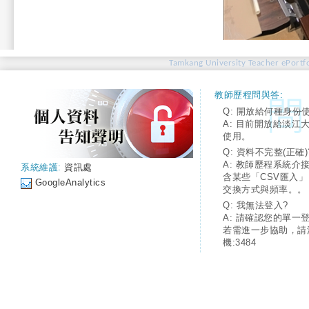
Tamkang University Teacher ePortfo
教師歷程問與答:
Q: 開放給何種身份
A: 目前開放給淡江
使用。
Q: 資料不完整(正確)
A: 教師歷程系統介
系統維護:
資訊處
含某些「CSV匯入
GoogleAnalytics
交換方式與頻率。。
Q: 我無法登入?
A: 請確認您的單一
若需進一步協助，請
機:3484