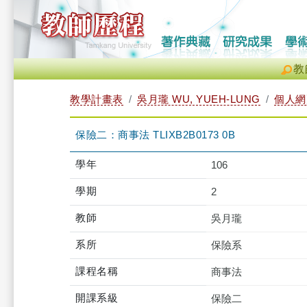
教
教學計畫表
吳月瓏 WU, YUEH-LUNG
個人網
保險二：商事法 TLIXB2B0173 0B
學年
106
學期
2
教師
吳月瓏
系所
保險系
課程名稱
商事法
開課系級
保險二