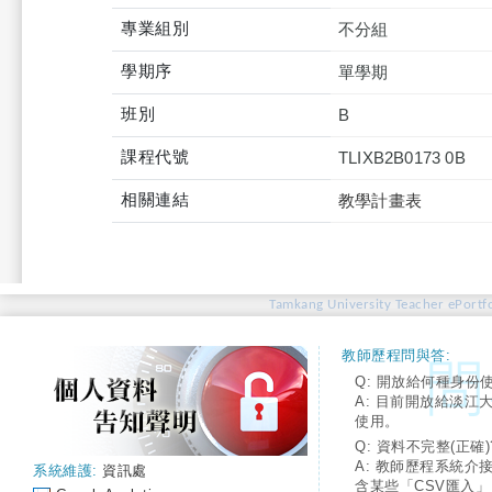
專業組別
不分組
學期序
單學期
班別
B
課程代號
TLIXB2B0173 0B
相關連結
教學計畫表
Tamkang University Teacher ePortfo
教師歷程問與答:
Q: 開放給何種身份
A: 目前開放給淡江
使用。
Q: 資料不完整(正確)
A: 教師歷程系統介
系統維護:
資訊處
含某些「CSV匯入