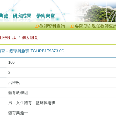
教師資料查詢
各院(系) 現任教師查
 FAN LU
個人網頁
籃球興趣班 TGUPB1T9873 0C
106
2
呂惟帆
體育教學組
男．女生體育－籃球興趣班
體育興趣一