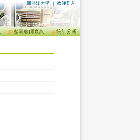
回淡江大學
|
教師登入
詢
歷屆教師查詢
統計分析