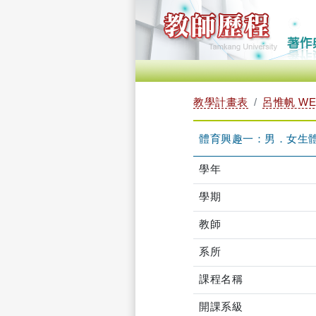
教學計畫表
呂惟帆 WEI
體育興趣一：男．女生體育－
學年
學期
教師
系所
課程名稱
開課系級