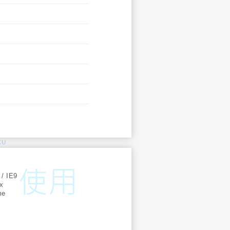
KU
:
 / IE9
ox
me