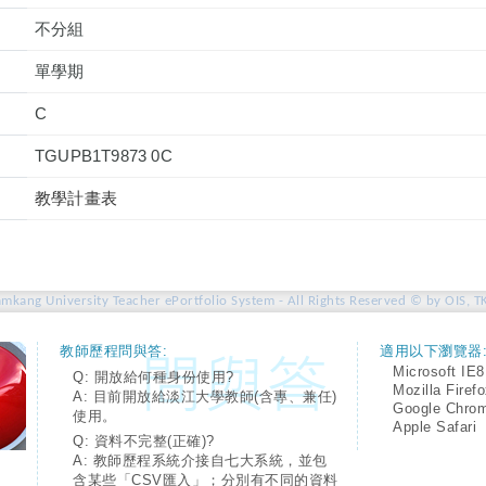
不分組
單學期
C
TGUPB1T9873 0C
教學計畫表
amkang University Teacher ePortfolio System - All Rights Reserved © by OIS, T
教師歷程問與答:
適用以下瀏覽器
Microsoft IE8
Q: 開放給何種身份使用?
Mozilla Firef
A: 目前開放給淡江大學教師(含專、兼任)
Google Chro
使用。
Apple Safari
Q: 資料不完整(正確)?
A: 教師歷程系統介接自七大系統，並包
含某些「CSV匯入」；分別有不同的資料