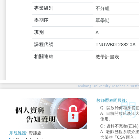
專業組別
不分組
學期序
單學期
班別
A
課程代號
TNUWB0T2882 0A
相關連結
教學計畫表
Tamkang University Teacher ePortfo
教師歷程問與答:
Q: 開放給何種身份
A: 目前開放給淡江
使用。
Q: 資料不完整(正確)
A: 教師歷程系統介
系統維護:
資訊處
含某些「CSV匯入