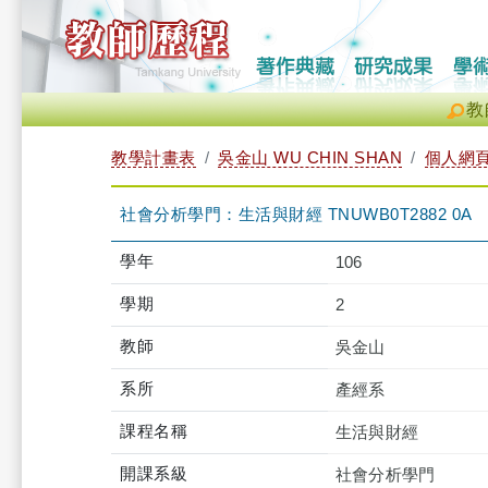
教
教學計畫表
吳金山 WU CHIN SHAN
個人網
社會分析學門：生活與財經 TNUWB0T2882 0A
學年
106
學期
2
教師
吳金山
系所
產經系
課程名稱
生活與財經
開課系級
社會分析學門