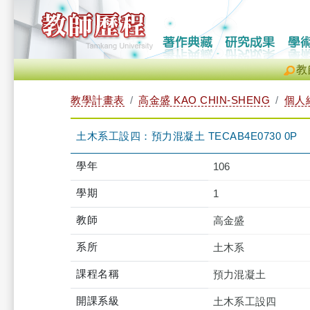
教
教學計畫表
高金盛 KAO CHIN-SHENG
個人
土木系工設四：預力混凝土 TECAB4E0730 0P
學年
106
學期
1
教師
高金盛
系所
土木系
課程名稱
預力混凝土
開課系級
土木系工設四