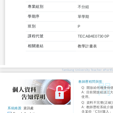
專業組別
不分組
學期序
單學期
班別
P
課程代號
TECAB4E0730 0P
相關連結
教學計畫表
Tamkang University Teacher ePortfo
教師歷程問與答:
Q: 開放給何種身份
A: 目前開放給淡江
使用。
Q: 資料不完整(正確)
A: 教師歷程系統介
系統維護:
資訊處
含某些「CSV匯入