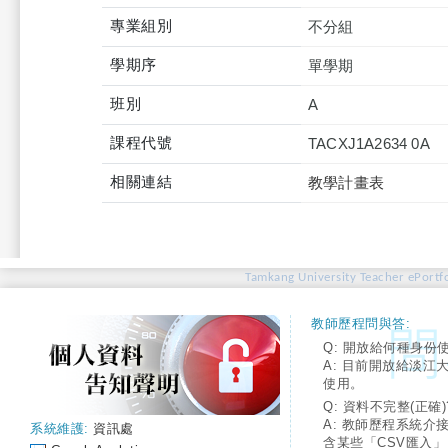
專業組別
不分組
學期序
單學期
班別
A
課程代號
TACXJ1A2634 0A
相關連結
教學計畫表
Tamkang University Teacher ePortfo
教師歷程問與答:
Q: 開放給何種身份
A: 目前開放給淡江
使用。
Q: 資料不完整(正確)
A: 教師歷程系統介
系統維護:
資訊處
含某些「CSV匯入