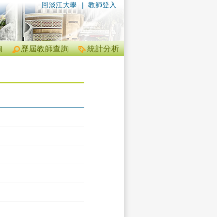
回淡江大學
|
教師登入
詢
歷屆教師查詢
統計分析