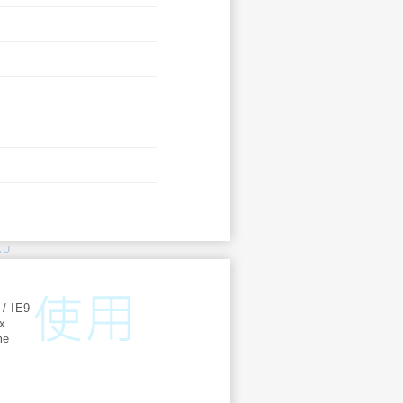
KU
:
 / IE9
ox
me