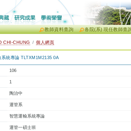
教師資料查詢
各院(系) 現任教師查
 CHI-CHUNG
個人網頁
專論 TLTXM1M2135 0A
106
1
陶治中
運管系
智慧運輸系統專論
運管一碩士班