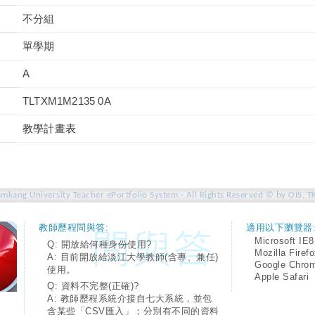
不分組
單學期
A
TLTXM1M2135 0A
教學計畫表
amkang University Teacher ePortfolio System - All Rights Reserved © by OIS, T
教師歷程問與答:
適用以下瀏覽器
Microsoft IE8
Q: 開放給何種身份使用?
Mozilla Firef
A: 目前開放給淡江大學教師(含專、兼任)
Google Chro
使用。
Apple Safari
Q: 資料不完整(正確)?
A: 教師歷程系統介接自七大系統，並包
含某些「CSV匯入」；分別有不同的資料