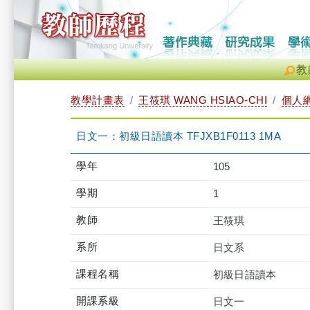
教
教學計畫表
王筱琪 WANG HSIAO-CHI
個人
日文一：初級日語讀本 TFJXB1F0113 1MA
學年
105
學期
1
教師
王筱琪
系所
日文系
課程名稱
初級日語讀本
開課系級
日文一