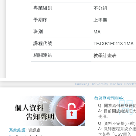
專業組別
不分組
學期序
上學期
班別
MA
課程代號
TFJXB1F0113 1MA
相關連結
教學計畫表
Tamkang University Teacher ePortfo
教師歷程問與答:
Q: 開放給何種身份
A: 目前開放給淡江
使用。
Q: 資料不完整(正確)
A: 教師歷程系統介
系統維護:
資訊處
含某些「CSV匯入