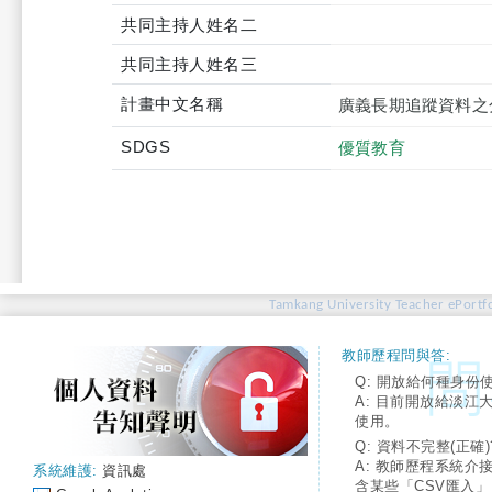
共同主持人姓名二
共同主持人姓名三
計畫中文名稱
廣義長期追蹤資料之
SDGS
優質教育
Tamkang University Teacher ePortfo
教師歷程問與答:
Q: 開放給何種身份
A: 目前開放給淡江
使用。
Q: 資料不完整(正確)
A: 教師歷程系統介
系統維護:
資訊處
含某些「CSV匯入