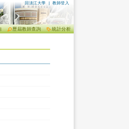
回淡江大學
|
教師登入
詢
歷屆教師查詢
統計分析