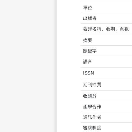
單位
出版者
著錄名稱、卷期、頁數
摘要
關鍵字
語言
ISSN
期刊性質
收錄於
產學合作
通訊作者
審稿制度