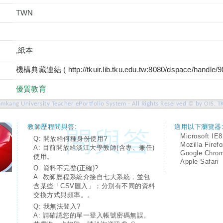
TWN
,紙本
機構典藏連結 ( http://tkuir.lib.tku.edu.tw:8080/dspace/handle/
優質教育
amkang University Teacher ePortfolio System - All Rights Reserved © by OIS, T
教師歷程問與答:
適用以下瀏覽器
Microsoft IE8
Q: 開放給何種身份使用?
Mozilla Firef
A: 目前開放給淡江大學教師(含專、兼任)
Google Chro
使用。
Apple Safari
Q: 資料不完整(正確)?
A: 教師歷程系統介接自七大系統，並包
含某些「CSV匯入」；分別有不同的資料
交換方式與頻率。。
Q: 我無法登入?
A: 請確認您的單一登入帳號密碼無誤。