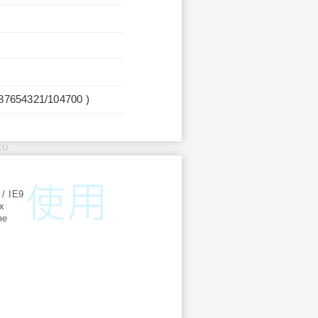
987654321/104700 )
KU
:
 / IE9
ox
me