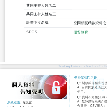
共同主持人姓名二
共同主持人姓名三
計畫中文名稱
空間相關函數資料之
SDGS
優質教育
Tamkang University Teacher ePortfo
教師歷程問與答:
Q: 開放給何種身份
A: 目前開放給淡江
使用。
Q: 資料不完整(正確)
A: 教師歷程系統介
系統維護:
資訊處
含某些「CSV匯入