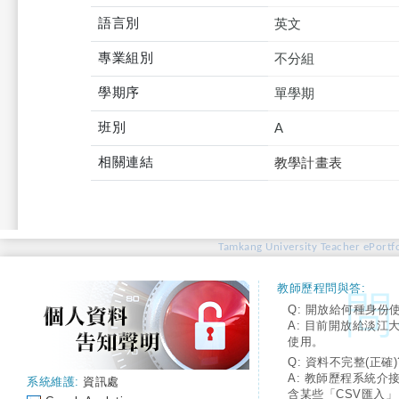
語言別
英文
專業組別
不分組
學期序
單學期
班別
A
相關連結
教學計畫表
Tamkang University Teacher ePortfo
教師歷程問與答:
Q: 開放給何種身份
A: 目前開放給淡江
使用。
Q: 資料不完整(正確)
A: 教師歷程系統介
系統維護:
資訊處
含某些「CSV匯入