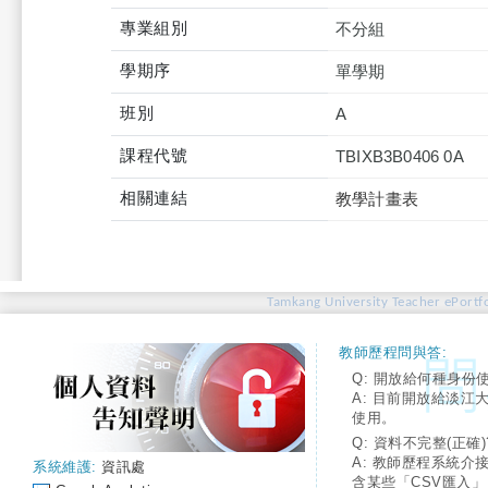
專業組別
不分組
學期序
單學期
班別
A
課程代號
TBIXB3B0406 0A
相關連結
教學計畫表
Tamkang University Teacher ePortfo
教師歷程問與答:
Q: 開放給何種身份
A: 目前開放給淡江
使用。
Q: 資料不完整(正確)
A: 教師歷程系統介
系統維護:
資訊處
含某些「CSV匯入