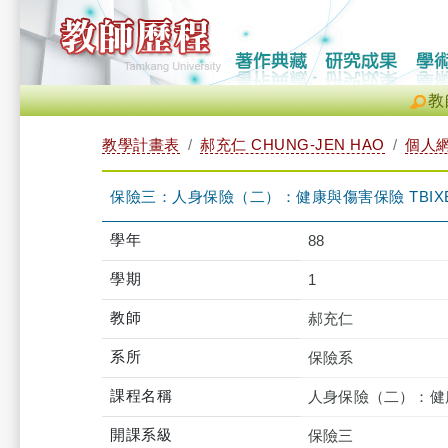
教
教學計畫表
郝充仁 CHUNG-JEN HAO
個人
保險三：人身保險（二）：健康與傷害保險 TBIXB3B
學年
88
學期
1
教師
郝充仁
系所
保險系
課程名稱
人身保險（二）：健
開課系級
保險三