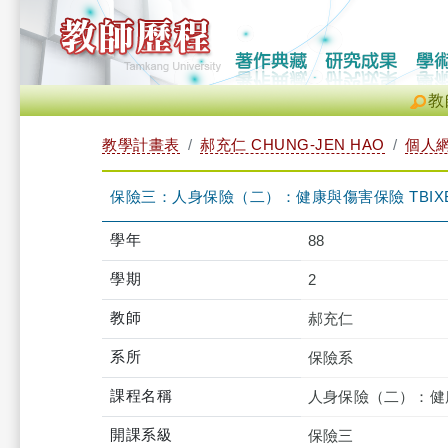
教
教學計畫表
郝充仁 CHUNG-JEN HAO
個人
保險三：人身保險（二）：健康與傷害保險 TBIXB3B
學年
88
學期
2
教師
郝充仁
系所
保險系
課程名稱
人身保險（二）：健
開課系級
保險三