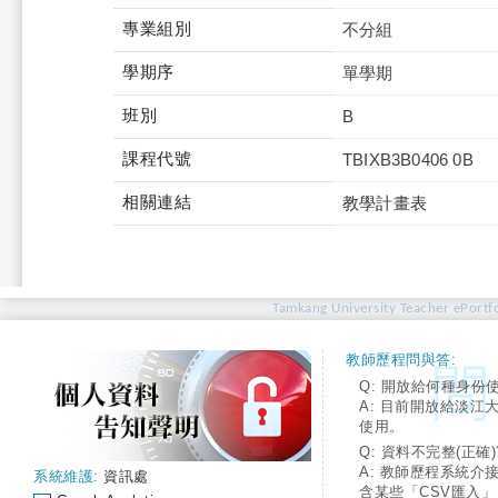
專業組別
不分組
學期序
單學期
班別
B
課程代號
TBIXB3B0406 0B
相關連結
教學計畫表
Tamkang University Teacher ePortfo
教師歷程問與答:
Q: 開放給何種身份
A: 目前開放給淡江
使用。
Q: 資料不完整(正確)
A: 教師歷程系統介
系統維護:
資訊處
含某些「CSV匯入