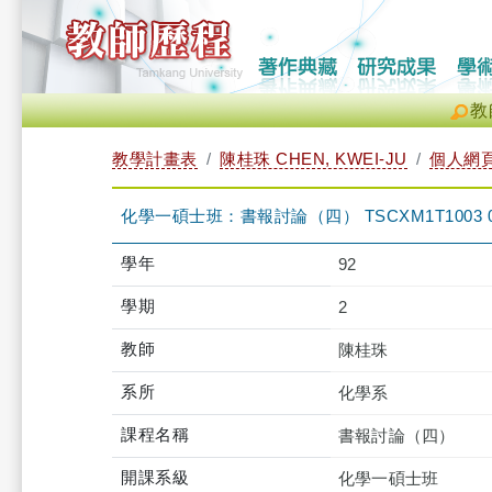
教
教學計畫表
陳桂珠 CHEN, KWEI-JU
個人網
化學一碩士班：書報討論（四） TSCXM1T1003 
學年
92
學期
2
教師
陳桂珠
系所
化學系
課程名稱
書報討論（四）
開課系級
化學一碩士班