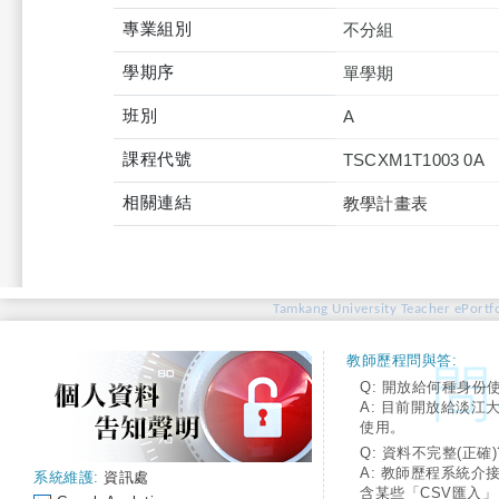
專業組別
不分組
學期序
單學期
班別
A
課程代號
TSCXM1T1003 0A
相關連結
教學計畫表
Tamkang University Teacher ePortfo
教師歷程問與答:
Q: 開放給何種身份
A: 目前開放給淡江
使用。
Q: 資料不完整(正確)
A: 教師歷程系統介
系統維護:
資訊處
含某些「CSV匯入