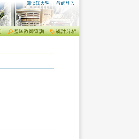
回淡江大學
|
教師登入
詢
歷屆教師查詢
統計分析