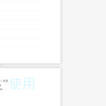
KU
:
 / IE9
ox
me