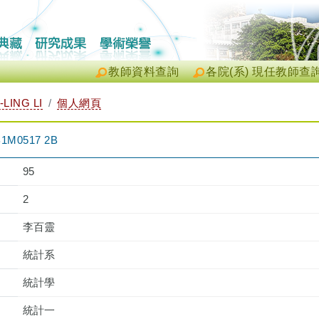
教師資料查詢
各院(系) 現任教師查
LING LI
個人網頁
M0517 2B
95
2
李百靈
統計系
統計學
統計一