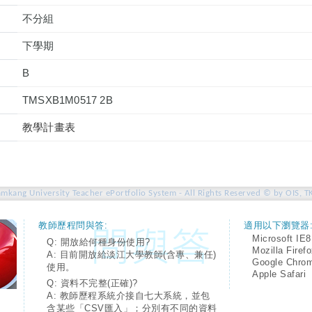
不分組
下學期
B
TMSXB1M0517 2B
教學計畫表
amkang University Teacher ePortfolio System - All Rights Reserved © by OIS, T
教師歷程問與答:
適用以下瀏覽器
Microsoft IE8
Q: 開放給何種身份使用?
Mozilla Firef
A: 目前開放給淡江大學教師(含專、兼任)
Google Chro
使用。
Apple Safari
Q: 資料不完整(正確)?
A: 教師歷程系統介接自七大系統，並包
含某些「CSV匯入」；分別有不同的資料