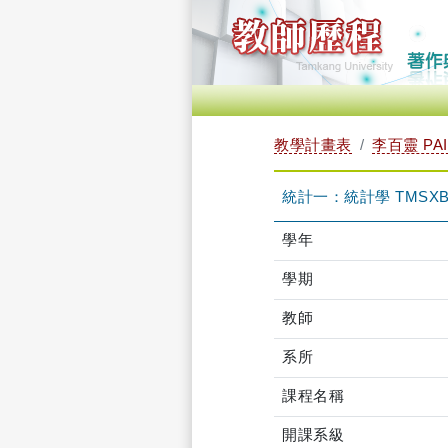
教學計畫表
李百靈 PAI-
統計一：統計學 TMSXB1
學年
學期
教師
系所
課程名稱
開課系級