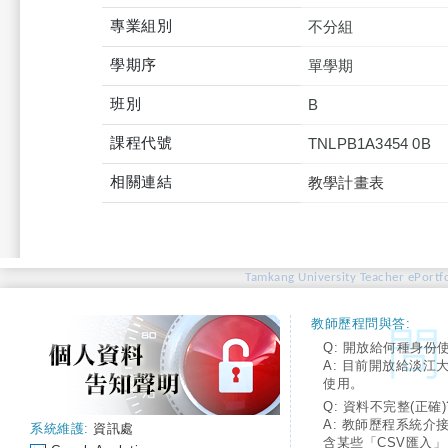
專業組別
不分組
學期序
單學期
班別
B
課程代號
TNLPB1A3454 0B
相關連結
教學計畫表
Tamkang University Teacher ePortfo
教師歷程問與答:
Q: 開放給何種身份
A: 目前開放給淡江
使用。
Q: 資料不完整(正確)
A: 教師歷程系統介
系統維護:
資訊處
含某些「CSV匯入