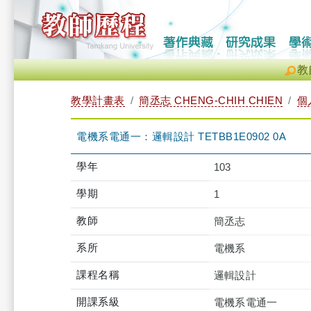
教
教學計畫表
簡丞志 CHENG-CHIH CHIEN
個
電機系電通一：邏輯設計 TETBB1E0902 0A
學年
103
學期
1
教師
簡丞志
系所
電機系
課程名稱
邏輯設計
開課系級
電機系電通一