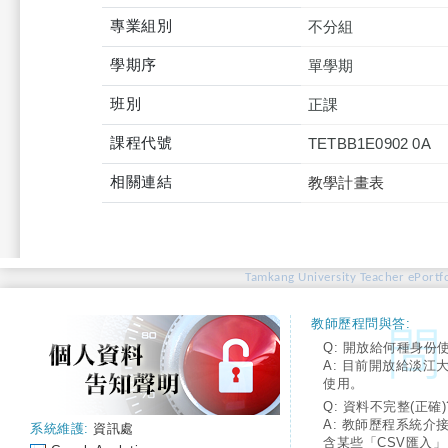
專業組別
不分組
學期序
單學期
班別
正課
課程代號
TETBB1E0902 0A
相關連結
教學計畫表
Tamkang University Teacher ePortfo
教師歷程問與答:
Q: 開放給何種身份
A: 目前開放給淡江
使用。
Q: 資料不完整(正確)
A: 教師歷程系統介
系統維護:
資訊處
含某些「CSV匯入