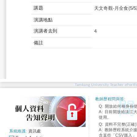
講題
天文奇觀-月全食(5/
演講地點
演講者去到
4
備註
Tamkang University Teacher ePortfo
教師歷程問與答:
Q: 開放給何種身份
A: 目前開放給淡江
使用。
Q: 資料不完整(正確)
A: 教師歷程系統介
系統維護:
資訊處
含某些「CSV匯入