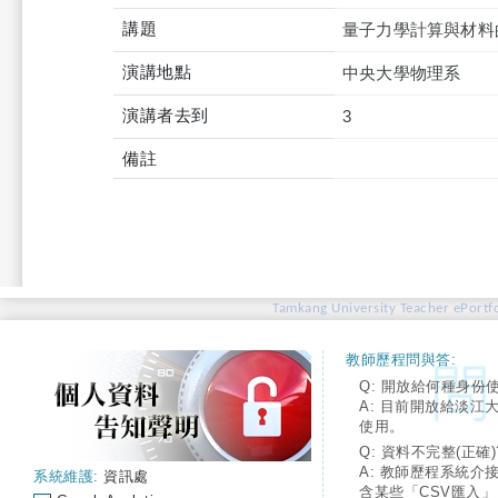
講題
量子力學計算與材料
演講地點
中央大學物理系
演講者去到
3
備註
Tamkang University Teacher ePortfo
教師歷程問與答:
Q: 開放給何種身份
A: 目前開放給淡江
使用。
Q: 資料不完整(正確)
A: 教師歷程系統介
系統維護:
資訊處
含某些「CSV匯入