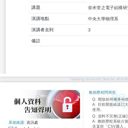
講題
奈米管之電子結構研
演講地點
中央大學物理系
演講者去到
3
備註
Tamkang University Teacher ePortfo
教師歷程問與答:
Q: 開放給何種身份
A: 目前開放給淡江
使用。
Q: 資料不完整(正確)
A: 教師歷程系統介
系統維護:
資訊處
含某些「CSV匯入