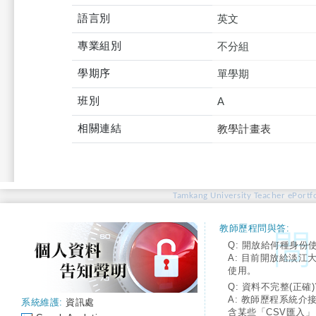
語言別
英文
專業組別
不分組
學期序
單學期
班別
A
相關連結
教學計畫表
Tamkang University Teacher ePortfo
教師歷程問與答:
Q: 開放給何種身份
A: 目前開放給淡江
使用。
Q: 資料不完整(正確)
A: 教師歷程系統介
系統維護:
資訊處
含某些「CSV匯入