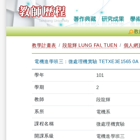
教
教學計畫表
段龍輝 LUNG FAI, TUEN
個人網
電機進學班三：微處理機實驗 TETXE3E1565 0A
學年
101
學期
2
教師
段龍輝
系所
電機系
課程名稱
微處理機實驗
開課系級
電機進學班三