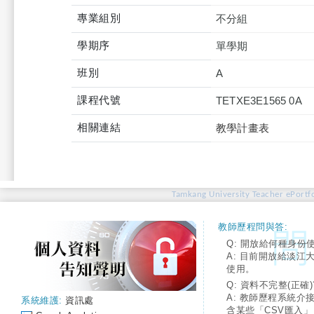
專業組別
不分組
學期序
單學期
班別
A
課程代號
TETXE3E1565 0A
相關連結
教學計畫表
Tamkang University Teacher ePortfo
教師歷程問與答:
Q: 開放給何種身份
A: 目前開放給淡江
使用。
Q: 資料不完整(正確)
A: 教師歷程系統介
系統維護:
資訊處
含某些「CSV匯入