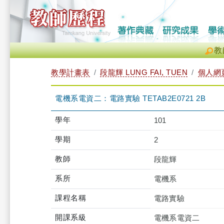
教
教學計畫表
段龍輝 LUNG FAI, TUEN
個人網
電機系電資二：電路實驗 TETAB2E0721 2B
學年
101
學期
2
教師
段龍輝
系所
電機系
課程名稱
電路實驗
開課系級
電機系電資二