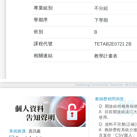
專業組別
不分組
學期序
下學期
班別
B
課程代號
TETAB2E0721 2B
相關連結
教學計畫表
Tamkang University Teacher ePortfo
教師歷程問與答:
Q: 開放給何種身份
A: 目前開放給淡江
使用。
Q: 資料不完整(正確)
A: 教師歷程系統介
系統維護:
資訊處
含某些「CSV匯入