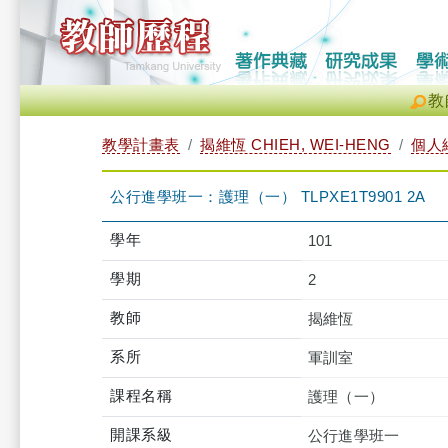
教
教學計畫表
揭維恆 CHIEH, WEI-HENG
個人
公行進學班一：護理（一） TLPXE1T9901 2A
學年
101
學期
2
教師
揭維恆
系所
軍訓室
課程名稱
護理（一）
開課系級
公行進學班一