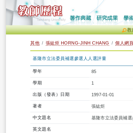
教
其他
張紘炬 HORNG-JINH CHANG
個人網
基隆市立法委員補選參選人人選評量
學年
85
學期
1
出版（發表）日期
1997-01-01
著者
張紘炬
中文題名
基隆市立法委員補選
英文題名