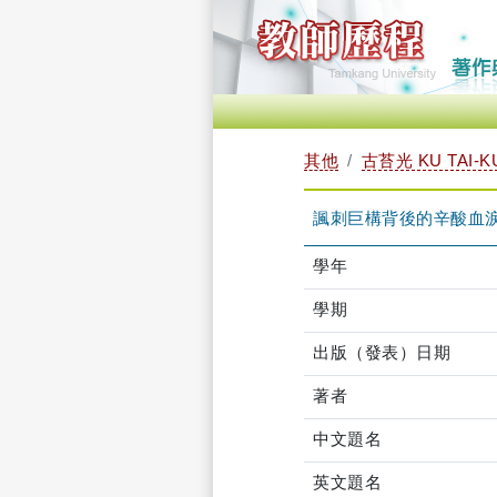
其他
古苔光 KU TAI-K
諷刺巨構背後的辛酸血
學年
學期
出版（發表）日期
著者
中文題名
英文題名