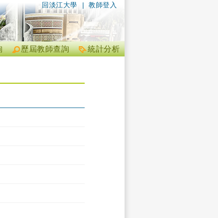
回淡江大學
|
教師登入
詢
歷屆教師查詢
統計分析