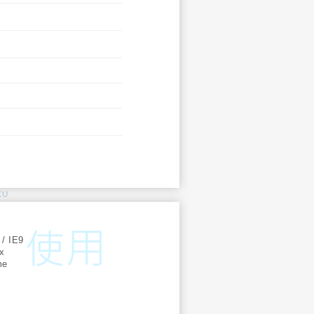
KU
:
 / IE9
ox
me