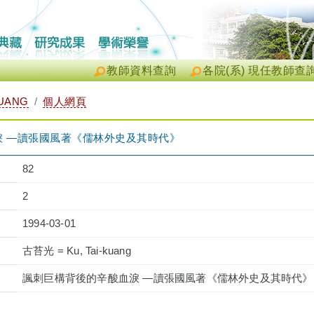
教師資料查詢
各院(系) 現任教師查
UANG
個人網頁
淚 —讀張國風著《儒林外史及其時代》
82
2
1994-03-01
古苔光 = Ku, Tai-kuang
諷刺巨構背後的辛酸血淚 —讀張國風著《儒林外史及其時代》