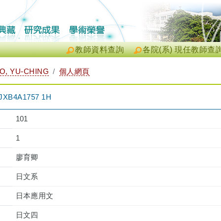
教師資料查詢
各院(系) 現任教師查
O, YU-CHING
個人網頁
B4A1757 1H
101
1
廖育卿
日文系
日本應用文
日文四