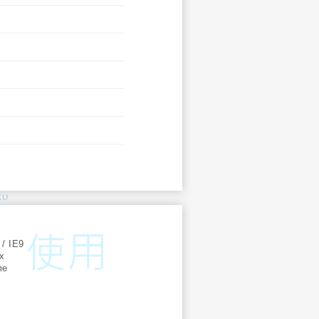
KU
:
 / IE9
ox
me