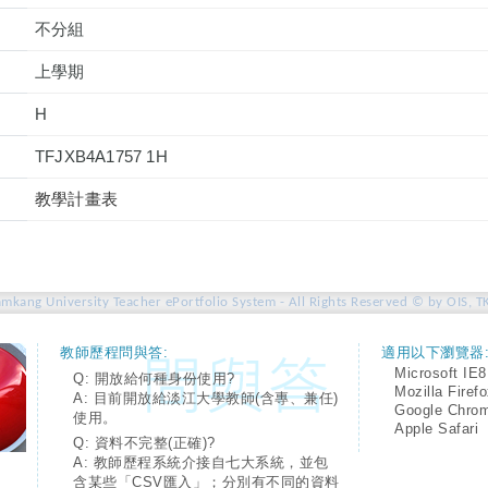
不分組
上學期
H
TFJXB4A1757 1H
教學計畫表
amkang University Teacher ePortfolio System - All Rights Reserved © by OIS, T
教師歷程問與答:
適用以下瀏覽器
Microsoft IE8
Q: 開放給何種身份使用?
Mozilla Firef
A: 目前開放給淡江大學教師(含專、兼任)
Google Chro
使用。
Apple Safari
Q: 資料不完整(正確)?
A: 教師歷程系統介接自七大系統，並包
含某些「CSV匯入」；分別有不同的資料