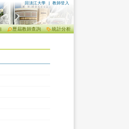
回淡江大學
|
教師登入
詢
歷屆教師查詢
統計分析