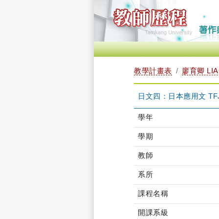
教學計畫表
廖育卿 LIA
日文四：日本應用文 TFJX
學年
學期
教師
系所
課程名稱
開課系級