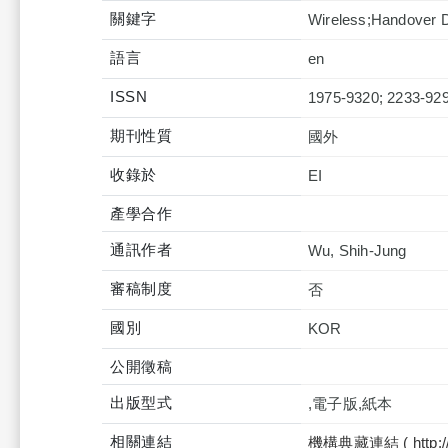
關鍵字
Wireless;Handover
語言
en
ISSN
1975-9320; 2233-92
期刊性質
國外
收錄於
產學合作
通訊作者
Wu, Shih-Jung
審稿制度
否
國別
KOR
公開徵稿
出版型式
,電子版,紙本
相關連結
機構典藏連結 ( http://tku