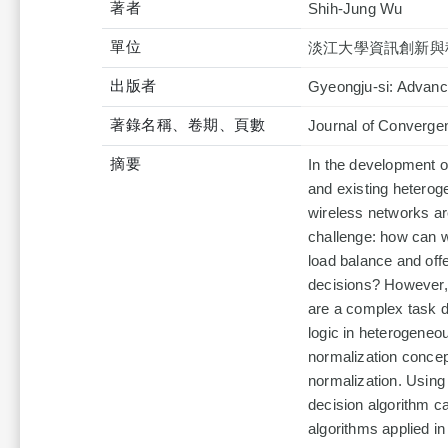
著者
Shih-Jung Wu
單位
淡江大學資訊創新與
出版者
Gyeongju-si: Advance
著錄名稱、卷期、頁數
Journal of Convergen
摘要
In the development o
and existing heterog
wireless networks ar
challenge: how can 
load balance and off
decisions? However, 
are a complex task du
logic in heterogeneo
normalization conce
normalization. Using
decision algorithm c
algorithms applied i