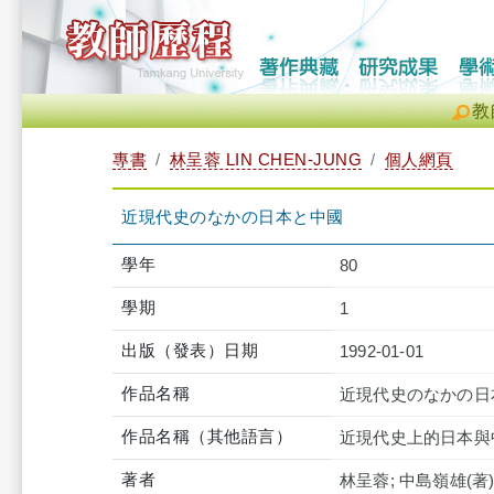
教
專書
林呈蓉 LIN CHEN-JUNG
個人網頁
近現代史のなかの日本と中國
學年
80
學期
1
出版（發表）日期
1992-01-01
作品名稱
近現代史のなかの日
作品名稱（其他語言）
近現代史上的日本與
著者
林呈蓉; 中島嶺雄(著