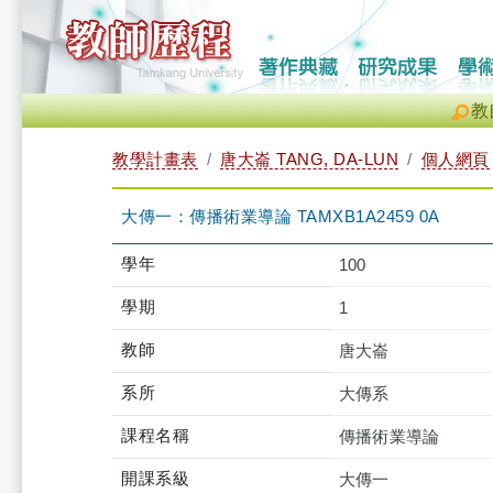
教
教學計畫表
唐大崙 TANG, DA-LUN
個人網頁
大傳一：傳播術業導論 TAMXB1A2459 0A
學年
100
學期
1
教師
唐大崙
系所
大傳系
課程名稱
傳播術業導論
開課系級
大傳一