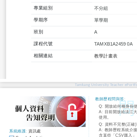
專業組別
不分組
學期序
單學期
班別
A
課程代號
TAMXB1A2459 0A
相關連結
教學計畫表
Tamkang University Teacher ePortfo
教師歷程問與答:
Q: 開放給何種身份
A: 目前開放給淡江
使用。
Q: 資料不完整(正確)
A: 教師歷程系統介
系統維護:
資訊處
含某些「CSV匯入