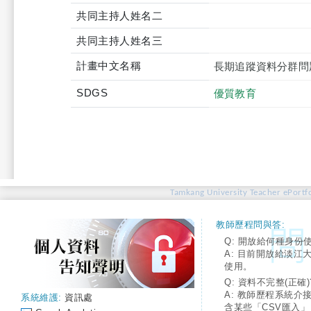
共同主持人姓名二
共同主持人姓名三
計畫中文名稱
長期追蹤資料分群問
SDGS
優質教育
Tamkang University Teacher ePortfo
教師歷程問與答:
Q: 開放給何種身份
A: 目前開放給淡江
使用。
Q: 資料不完整(正確)
A: 教師歷程系統介
系統維護:
資訊處
含某些「CSV匯入