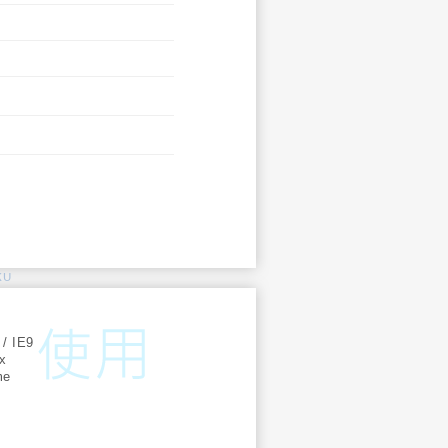
KU
:
 / IE9
ox
me