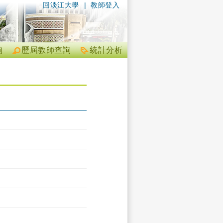
回淡江大學
|
教師登入
詢
歷屆教師查詢
統計分析