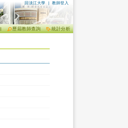
回淡江大學
|
教師登入
詢
歷屆教師查詢
統計分析