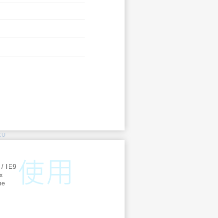
KU
:
 / IE9
ox
me