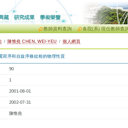
教師資料查詢
各院(系) 現任教師查
)
陳惟堯 CHEN, WEI-YEU
個人網頁
討電荷序和自旋序條紋相的物理性質
90
1
2001-08-01
2002-07-31
陳惟堯