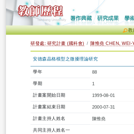
教
研發處: 研究計畫 (國科會)
陳惟堯 CHEN, WEI-
安德森晶格模型之微擾理論研究
學年
88
學期
1
計畫案開始日期
1999-08-01
計畫案結束日期
2000-07-31
計畫主持人姓名
陳惟堯
共同主持人姓名一