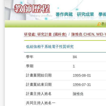
教
研發處: 研究計畫 (國科會)
陳惟堯 CHEN, WEI-
低組強相干系統電子性質研究
學年
84
學期
1
計畫案開始日期
1995-08-01
計畫案結束日期
1996-07-31
計畫主持人姓名
陳惟堯
共同主持人姓名一