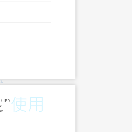
KU
:
 / IE9
ox
me