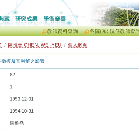
教師資料查詢
各院(系) 現任教師查
)
陳惟堯 CHEN, WEI-YEU
個人網頁
本徵模及其融解之影響
82
1
1993-12-01
1994-10-31
陳惟堯