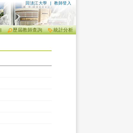
回淡江大學
|
教師登入
詢
歷屆教師查詢
統計分析