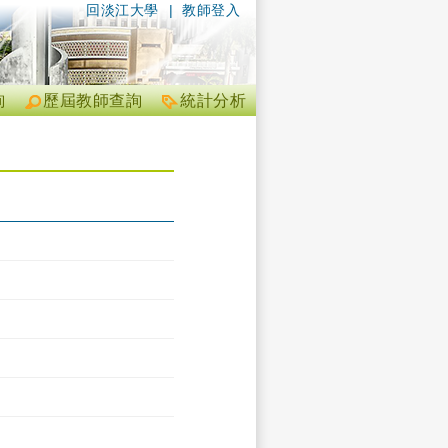
回淡江大學
|
教師登入
詢
歷屆教師查詢
統計分析