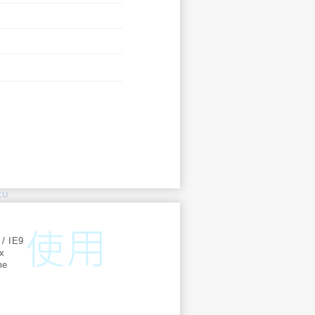
KU
:
 / IE9
ox
me