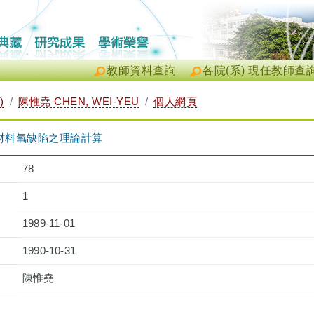
教師資料查詢
各院(系) 現任教師查
)
陳惟堯 CHEN, WEI-YEU
個人網頁
O 材料氧缺陷之理論計算
78
1
1989-11-01
1990-10-31
陳惟堯